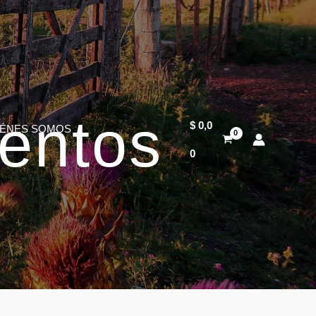
uentos
$
0,0
IÉNES SOMOS
0