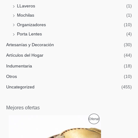
LLaveros
(1)
Mochilas
(1)
Organizadores
(10)
Porta Lentes
(4)
Artesanías y Decoración
(30)
Artículos del Hogar
(44)
Indumentaria
(18)
Otros
(10)
Uncategorized
(455)
Mejores ofertas
P
Oferta!
R