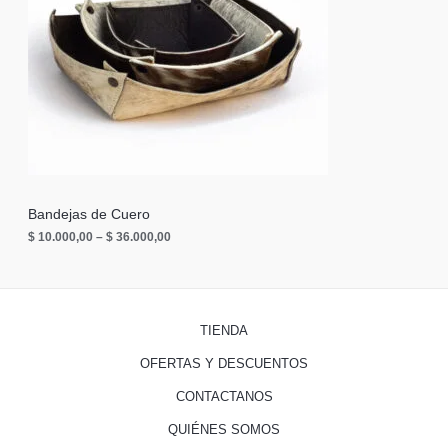
U
C
T
O
E
N
O
Bandejas de Cuero
$
10.000,00
–
$
36.000,00
F
E
R
TIENDA
T
OFERTAS Y DESCUENTOS
A
CONTACTANOS
QUIÉNES SOMOS