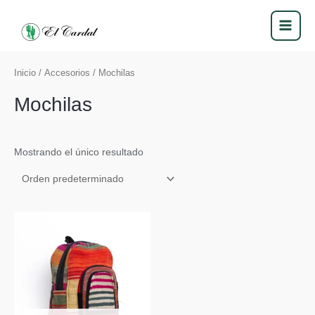
Ir
MAI
al
MEN
contenido
Inicio
/
Accesorios
/ Mochilas
Mochilas
Mostrando el único resultado