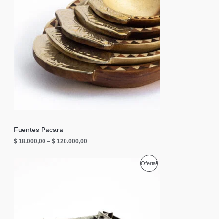
O
D
U
C
T
O
E
N
O
Fuentes Pacara
$
18.000,00
–
$
120.000,00
F
E
P
Oferta!
R
R
T
O
A
D