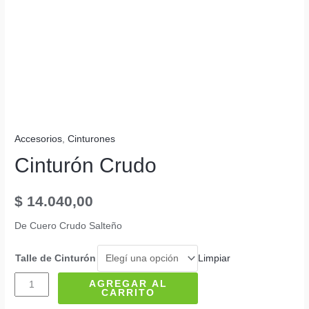
Accesorios
,
Cinturones
Cinturón Crudo
$
14.040,00
De Cuero Crudo Salteño
Limpiar
Talle de Cinturón
Cinturón
AGREGAR AL
CARRITO
Crudo