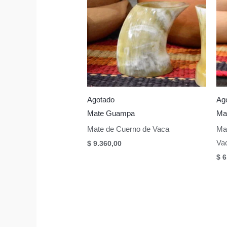
Agotado
Ag
Mate Guampa
Ma
Mate de Cuerno de Vaca
Ma
Va
$
9.360,00
$
6