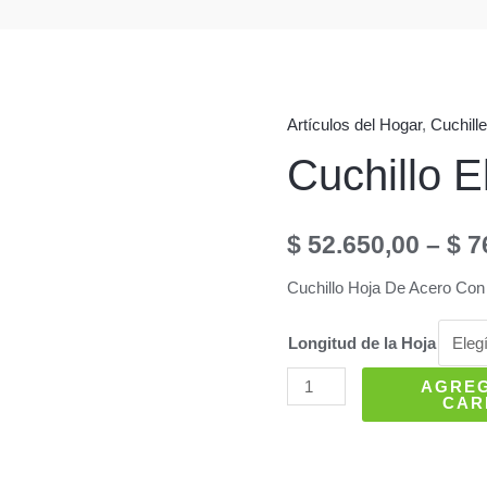
Artículos del Hogar
,
Cuchille
Cuchillo E
$
52.650,00
–
$
7
Cuchillo Hoja De Acero Co
Longitud de la Hoja
Cuchillo
AGRE
CAR
El
Ciervo
cantidad