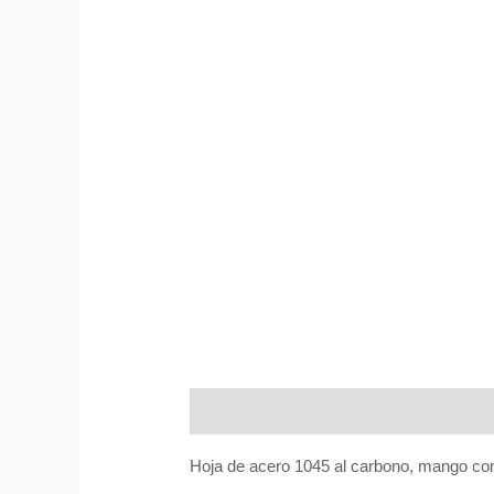
Descripción
Información adicional
V
Hoja de acero 1045 al carbono, mango con