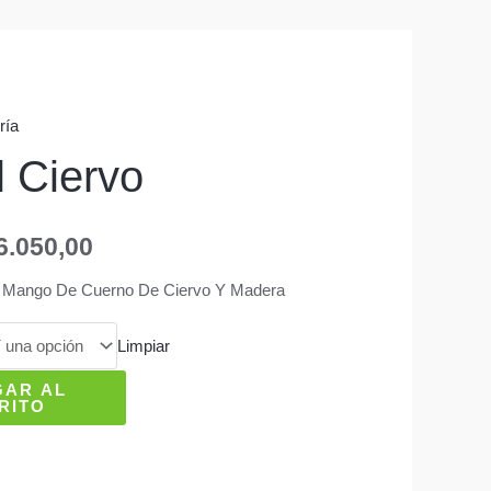
ría
l Ciervo
6.050,00
n Mango De Cuerno De Ciervo Y Madera
Limpiar
GAR AL
RITO