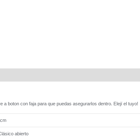
cantidad
aloraciones (0)
e a boton con faja para que puedas asegurarlos dentro. Elejí el tuyo!
1 cm
Clásico abierto