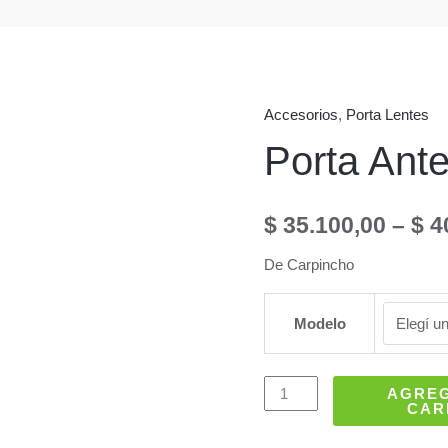
Accesorios
,
Porta Lentes
Porta Ante
$
35.100,00
–
$
4
De Carpincho
Modelo
Porta
AGRE
CAR
Anteojos
Rústico